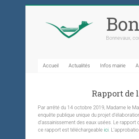
Skip
to
Bon
content
Bonnevaux, com
Accueil
Actualités
Infos mairie
A
Rapport de 
Par arrêté du 14 octobre 2019, Madame le Ma
enquête publique unique du projet d’élaborati
d’assainissement des eaux usées. Le rapport de
ce rapport est téléchargeable
ici
. L’approbatio