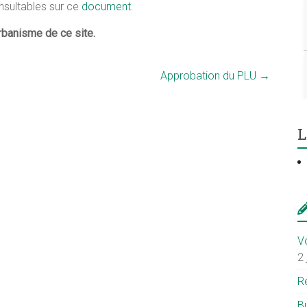
nsultables sur ce
document
.
Urbanisme de ce site.
Approbation du PLU
→
L
V
2 
R
Bu