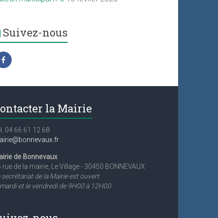
Suivez-nous
ontacter la Mairie
l. 04 66 61 12 68
airie@bonnevaux.fr
irie de Bonnevaux
 rue de la mairie, Le Village - 30450 BONNEVAUX
 secrétariat de la Mairie est ouvert
 mardi et le vendredi de 9H00 à 12H00
uivez-nous