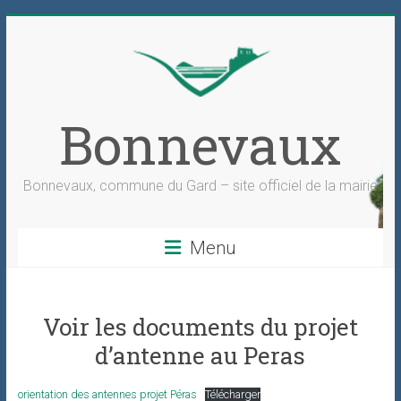
Skip
to
content
Bonnevaux
Bonnevaux, commune du Gard – site officiel de la mairie
Menu
Voir les documents du projet
d’antenne au Peras
orientation des antennes projet Péras
Télécharger