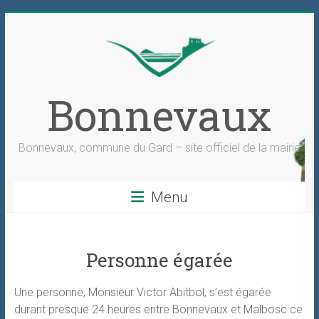
Skip
to
content
Bonnevaux
Bonnevaux, commune du Gard – site officiel de la mairie
Menu
Personne égarée
Une personne, Monsieur Victor Abitbol, s’est égarée
durant presque 24 heures entre Bonnevaux et Malbosc ce