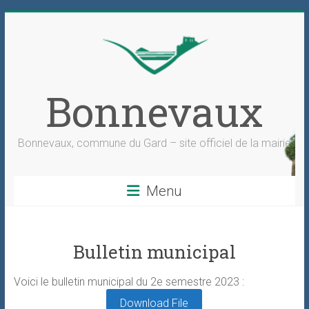
Skip
to
content
Bonnevaux
Bonnevaux, commune du Gard – site officiel de la mairie
Menu
Bulletin municipal
Voici le bulletin municipal du 2e semestre 2023 :
Download File