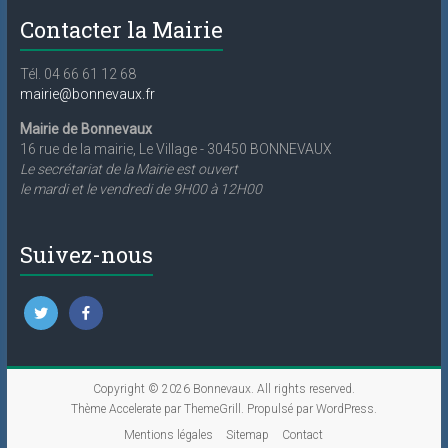
Contacter la Mairie
Tél. 04 66 61 12 68
mairie@bonnevaux.fr
Mairie de Bonnevaux
16 rue de la mairie, Le Village - 30450 BONNEVAUX
Le secrétariat de la Mairie est ouvert
le mardi et le vendredi de 9H00 à 12H00
Suivez-nous
Copyright © 2026
Bonnevaux
. All rights reserved.
Thème
Accelerate
par ThemeGrill. Propulsé par
WordPress
.
Mentions légales
Sitemap
Contact