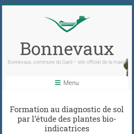
Skip
to
content
Bonnevaux
Bonnevaux, commune du Gard – site officiel de la mairie
Menu
Formation au diagnostic de sol
par l’étude des plantes bio-
indicatrices