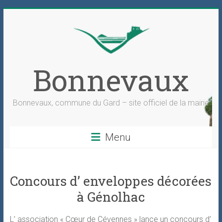
Skip
to
content
Bonnevaux
Bonnevaux, commune du Gard – site officiel de la mairie
Menu
Concours d’ enveloppes décorées
à Génolhac
L’ association « Cœur de Cévennes » lance un concours d’