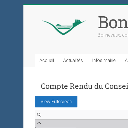
Skip
to
Bon
content
Bonnevaux, com
Accueil
Actualités
Infos mairie
A
Compte Rendu du Conseil
View Fullscreen